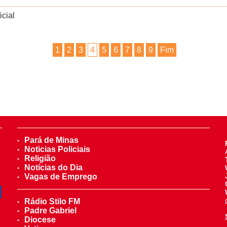
icial
1
2
3
4
5
6
7
8
9
Fim
Pará de Minas
Noticias Policiais
Religião
Notícias do Dia
Vagas de Emprego
Rádio Stilo FM
Padre Gabriel
Diocese