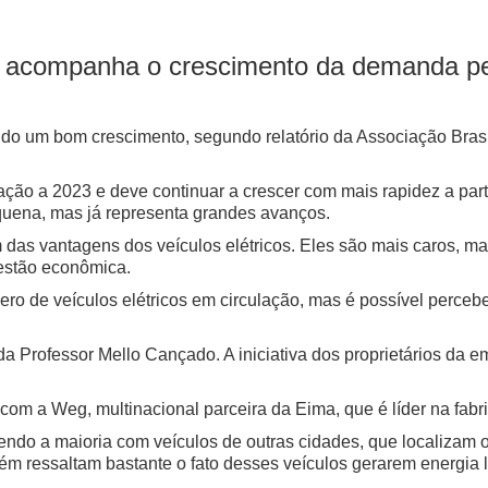
 acompanha o crescimento da demanda pelo
ndo um bom crescimento, segundo relatório da Associação Brasi
ão a 2023 e deve continuar a crescer com mais rapidez a par
quena, mas já representa grandes avanços.
m das vantagens dos veículos elétricos. Eles são mais caros,
uestão econômica.
ro de veículos elétricos em circulação, mas é possível percebe
da Professor Mello Cançado. A iniciativa dos proprietários da 
o com a Weg, multinacional parceira da Eima, que é líder na fab
endo a maioria com veículos de outras cidades, que localizam o
bém ressaltam bastante o fato desses veículos gerarem energia 