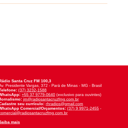
Rádio Santa Cruz FM 100,3
Av. Presidente Vargas, 372 - Pará de Minas - MG - Brasil
Telefone:
(37) 3232-1588
WhatsApp:
+55 37 9779-0640
(exclusivo para ouvintes)
Jornalismo:
jm@radiosantacruzfmg.com.br
Cadastre seu currículo:
rhradios@gmail.com
WhatsApp Comercial/Orçamentos:
(37) 9 9971-2455
-
comercial@radiosantacruzfmg.com.br
Saiba mais