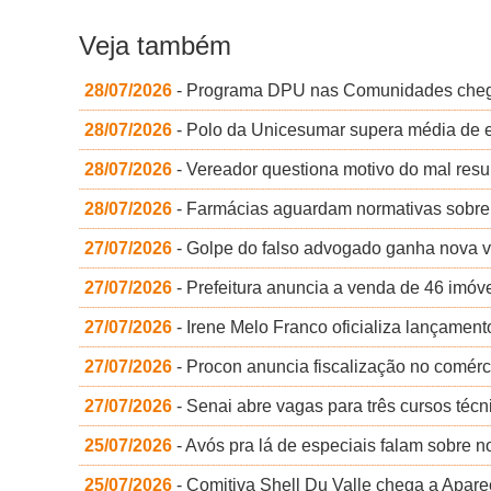
Veja também
28/07/2026
- Programa DPU nas Comunidades cheg
28/07/2026
- Polo da Unicesumar supera média de 
28/07/2026
- Vereador questiona motivo do mal res
28/07/2026
- Farmácias aguardam normativas sobre
27/07/2026
- Golpe do falso advogado ganha nova ve
27/07/2026
- Prefeitura anuncia a venda de 46 imóve
27/07/2026
- Irene Melo Franco oficializa lançamen
27/07/2026
- Procon anuncia fiscalização no comérc
27/07/2026
- Senai abre vagas para três cursos téc
25/07/2026
- Avós pra lá de especiais falam sobre 
25/07/2026
- Comitiva Shell Du Valle chega a Apar