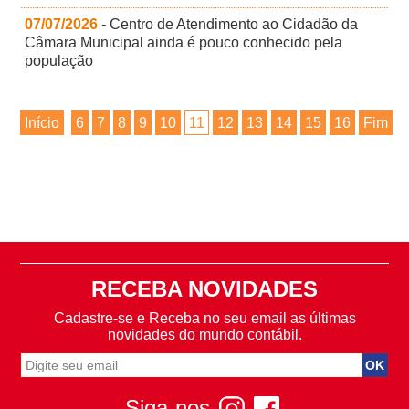
07/07/2026
- Centro de Atendimento ao Cidadão da
Câmara Municipal ainda é pouco conhecido pela
população
Início
6
7
8
9
10
11
12
13
14
15
16
Fim
RECEBA NOVIDADES
Cadastre-se e Receba no seu email as últimas
novidades do mundo contábil.
Siga-nos