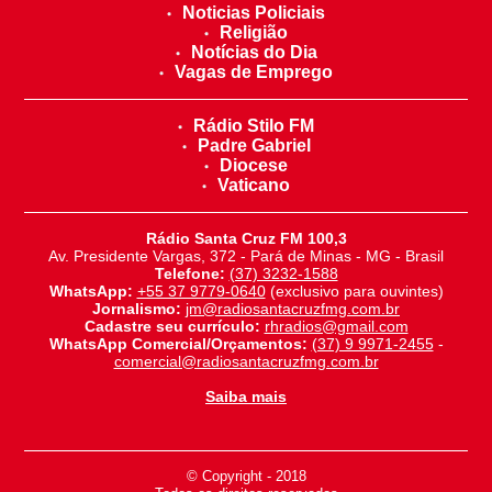
Noticias Policiais
Religião
Notícias do Dia
Vagas de Emprego
Rádio Stilo FM
Padre Gabriel
Diocese
Vaticano
Rádio Santa Cruz FM 100,3
Av. Presidente Vargas, 372 - Pará de Minas - MG - Brasil
Telefone:
(37) 3232-1588
WhatsApp:
+55 37 9779-0640
(exclusivo para ouvintes)
Jornalismo:
jm@radiosantacruzfmg.com.br
Cadastre seu currículo:
rhradios@gmail.com
WhatsApp Comercial/Orçamentos:
(37) 9 9971-2455
-
comercial@radiosantacruzfmg.com.br
Saiba mais
© Copyright - 2018
-