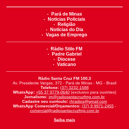
Pará de Minas
Noticias Policiais
Religião
Notícias do Dia
Vagas de Emprego
Rádio Stilo FM
Padre Gabriel
Diocese
Vaticano
Rádio Santa Cruz FM 100,3
Av. Presidente Vargas, 372 - Pará de Minas - MG - Brasil
Telefone:
(37) 3232-1588
WhatsApp:
+55 37 9779-0640
(exclusivo para ouvintes)
Jornalismo:
jm@radiosantacruzfmg.com.br
Cadastre seu currículo:
rhradios@gmail.com
WhatsApp Comercial/Orçamentos:
(37) 9 9971-2455
-
comercial@radiosantacruzfmg.com.br
Saiba mais