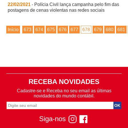
22/02/2021
- Polícia Civil lança campanha pelo fim das
postagens de cenas violentas nas redes sociais
Início
673
674
675
676
677
678
679
680
681
RECEBA NOVIDADES
Cadastre-se e Receba no seu email as últimas
novidades do mundo contábil.
Siga-nos