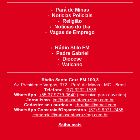
Pará de Minas
Noticias Policiais
Religião
Notícias do Dia
Vagas de Emprego
Rádio Stilo FM
Padre Gabriel
Diocese
Vaticano
Rádio Santa Cruz FM 100,3
Av. Presidente Vargas, 372 - Pará de Minas - MG - Brasil
Telefone:
(37) 3232-1588
WhatsApp:
+55 37 9779-0640
(exclusivo para ouvintes)
Jornalismo:
jm@radiosantacruzfmg.com.br
Cadastre seu currículo:
rhradios@gmail.com
WhatsApp Comercial/Orçamentos:
(37) 9 9971-2455
-
comercial@radiosantacruzfmg.com.br
Saiba mais