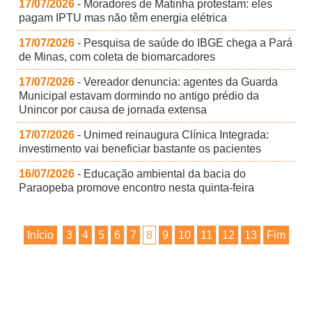
17/07/2026
- Moradores de Matinha protestam: eles
pagam IPTU mas não têm energia elétrica
17/07/2026
- Pesquisa de saúde do IBGE chega a Pará
de Minas, com coleta de biomarcadores
17/07/2026
- Vereador denuncia: agentes da Guarda
Municipal estavam dormindo no antigo prédio da
Unincor por causa de jornada extensa
17/07/2026
- Unimed reinaugura Clínica Integrada:
investimento vai beneficiar bastante os pacientes
16/07/2026
- Educação ambiental da bacia do
Paraopeba promove encontro nesta quinta-feira
Início
3
4
5
6
7
8
9
10
11
12
13
Fim