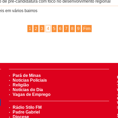
to de pré-candidatura com foco no desenvolvimento regional
is em vários bairros
1
2
3
4
5
6
7
8
9
Fim
Pará de Minas
Noticias Policiais
Religião
Notícias do Dia
Vagas de Emprego
Rádio Stilo FM
Padre Gabriel
Diocese