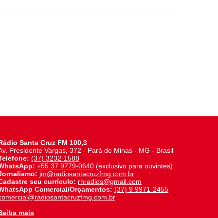
Rádio Santa Cruz FM 100,3
Av. Presidente Vargas, 372 - Pará de Minas - MG - Brasil
Telefone:
(37) 3232-1588
WhatsApp:
+55 37 9779-0640
(exclusivo para ouvintes)
Jornalismo:
jm@radiosantacruzfmg.com.br
Cadastre seu currículo:
rhradios@gmail.com
WhatsApp Comercial/Orçamentos:
(37) 9 9971-2455
-
comercial@radiosantacruzfmg.com.br
Saiba mais