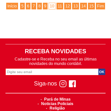
Início
5
6
7
8
9
10
11
12
13
14
15
Fim
RECEBA NOVIDADES
Cadastre-se e Receba no seu email as últimas
novidades do mundo contábil.
Siga-nos
Pará de Minas
Noticias Policiais
Religião