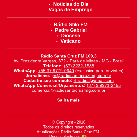
Notícias do Dia
Vagas de Emprego
Rádio Stilo FM
Padre Gabriel
Diocese
Vaticano
Rádio Santa Cruz FM 100,3
Av. Presidente Vargas, 372 - Pará de Minas - MG - Brasil
Telefone:
(37) 3232-1588
WhatsApp:
+55 37 9779-0640
(exclusivo para ouvintes)
Jornalismo:
jm@radiosantacruzfmg.com.br
Cadastre seu currículo:
rhradios@gmail.com
WhatsApp Comercial/Orçamentos:
(37) 9 9971-2455
-
comercial@radiosantacruzfmg.com.br
Saiba mais
© Copyright - 2018
-
Todos os direitos reservados
-
Atualizações Rádio Santa Cruz FM.
Desenvolvido por: