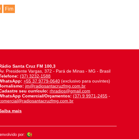
9
Fim
Rádio Santa Cruz FM 100,3
Av. Presidente Vargas, 372 - Pará de Minas - MG - Brasil
Telefone:
(37) 3232-1588
WhatsApp:
+55 37 9779-0640
(exclusivo para ouvintes)
Jornalismo:
jm@radiosantacruzfmg.com.br
Cadastre seu currículo:
rhradios@gmail.com
WhatsApp Comercial/Orçamentos:
(37) 9 9971-2455
-
comercial@radiosantacruzfmg.com.br
Saiba mais
nvolvido por: