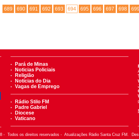
689
690
691
692
693
694
695
696
697
698
69
Pará de Minas
Noticias Policiais
Religião
Notícias do Dia
Vagas de Emprego
Rádio Stilo FM
Padre Gabriel
Diocese
Vaticano
18
-
Todos os direitos reservados
-
Atualizações Rádio Santa Cruz FM.
Dese