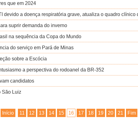
ores que em 2024
I devido a doença respiratória grave, atualiza o quadro clínico 
para suprir demanda do inverno
Brasil na sequência da Copa do Mundo
ência do serviço em Pará de Minas
leção sobre a Escócia
entusiasmo a perspectiva do rodoanel da BR-352
vam candidatos
o São Luiz
Início
11
12
13
14
15
16
17
18
19
20
21
Fim