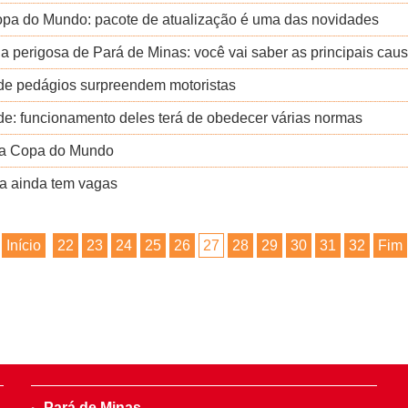
 Copa do Mundo: pacote de atualização é uma das novidades
ia perigosa de Pará de Minas: você vai saber as principais caus
de pedágios surpreendem motoristas
ade: funcionamento deles terá de obedecer várias normas
a a Copa do Mundo
na ainda tem vagas
Início
22
23
24
25
26
27
28
29
30
31
32
Fim
Pará de Minas