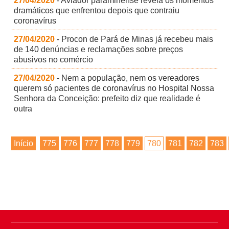
27/04/2020
- Aviador paraminense revela os momentos
dramáticos que enfrentou depois que contraiu
coronavírus
27/04/2020
- Procon de Pará de Minas já recebeu mais
de 140 denúncias e reclamações sobre preços
abusivos no comércio
27/04/2020
- Nem a população, nem os vereadores
querem só pacientes de coronavírus no Hospital Nossa
Senhora da Conceição: prefeito diz que realidade é
outra
Início
775
776
777
778
779
780
781
782
783