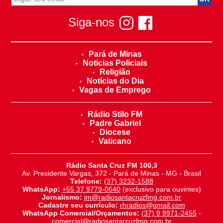
Siga-nos
Pará de Minas
Noticias Policiais
Religião
Notícias do Dia
Vagas de Emprego
Rádio Stilo FM
Padre Gabriel
Diocese
Vaticano
Rádio Santa Cruz FM 100,3
Av. Presidente Vargas, 372 - Pará de Minas - MG - Brasil
Telefone:
(37) 3232-1588
WhatsApp:
+55 37 9779-0640
(exclusivo para ouvintes)
Jornalismo:
jm@radiosantacruzfmg.com.br
Cadastre seu currículo:
rhradios@gmail.com
WhatsApp Comercial/Orçamentos:
(37) 9 9971-2455
-
comercial@radiosantacruzfmg.com.br