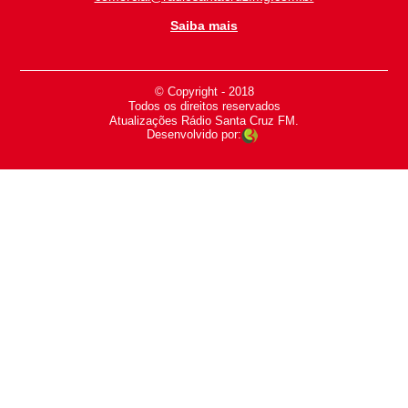
Saiba mais
© Copyright - 2018
-
Todos os direitos reservados
-
Atualizações Rádio Santa Cruz FM.
Desenvolvido por: