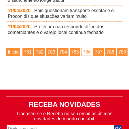
distanciamento longe daqui
11/04/2020
- Pais questionam transporte escolar e o
Procon diz que situações variam muito
11/04/2020
- Prefeitura não responde ofício dos
comerciantes e o varejo local continua fechado
Início
781
782
783
784
785
786
787
788
789
RECEBA NOVIDADES
Cadastre-se e Receba no seu email as últimas
novidades do mundo contábil.