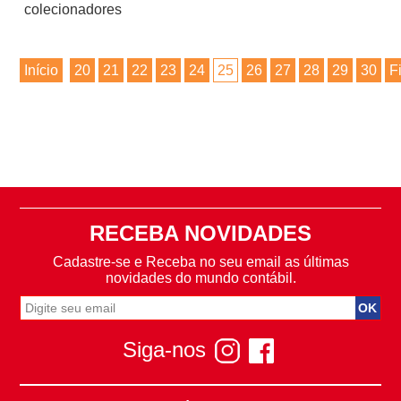
colecionadores
Início
20
21
22
23
24
25
26
27
28
29
30
F
RECEBA NOVIDADES
Cadastre-se e Receba no seu email as últimas
novidades do mundo contábil.
Siga-nos