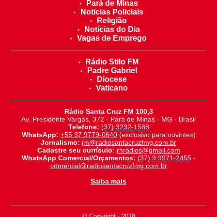
Pará de Minas
Noticias Policiais
Religião
Notícias do Dia
Vagas de Emprego
Rádio Stilo FM
Padre Gabriel
Diocese
Vaticano
Rádio Santa Cruz FM 100,3
Av. Presidente Vargas, 372 - Pará de Minas - MG - Brasil
Telefone:
(37) 3232-1588
WhatsApp:
+55 37 9779-0640
(exclusivo para ouvintes)
Jornalismo:
jm@radiosantacruzfmg.com.br
Cadastre seu currículo:
rhradios@gmail.com
WhatsApp Comercial/Orçamentos:
(37) 9 9971-2455
-
comercial@radiosantacruzfmg.com.br
Saiba mais
© Copyright - 2018