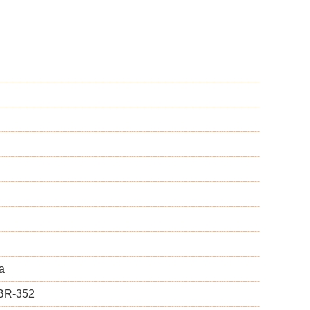
a
 BR-352