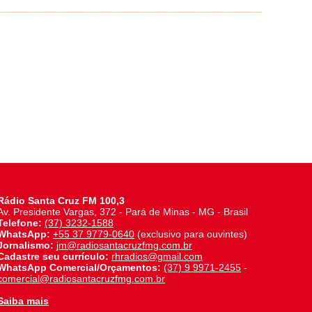
Rádio Santa Cruz FM 100,3
Av. Presidente Vargas, 372 - Pará de Minas - MG - Brasil
Telefone:
(37) 3232-1588
WhatsApp:
+55 37 9779-0640
(exclusivo para ouvintes)
Jornalismo:
jm@radiosantacruzfmg.com.br
Cadastre seu currículo:
rhradios@gmail.com
WhatsApp Comercial/Orçamentos:
(37) 9 9971-2455
-
comercial@radiosantacruzfmg.com.br
Saiba mais