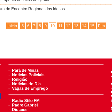
ura do Encontro Regional dos Idosos
Início
5
6
7
8
9
10
11
12
13
14
15
Fim
Pará de Minas
Noticias Policiais
Religião
Notícias do Dia
Vagas de Emprego
Rádio Stilo FM
Padre Gabriel
Diocese