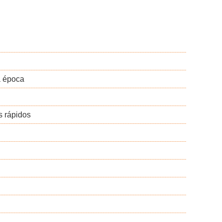
a época
s rápidos