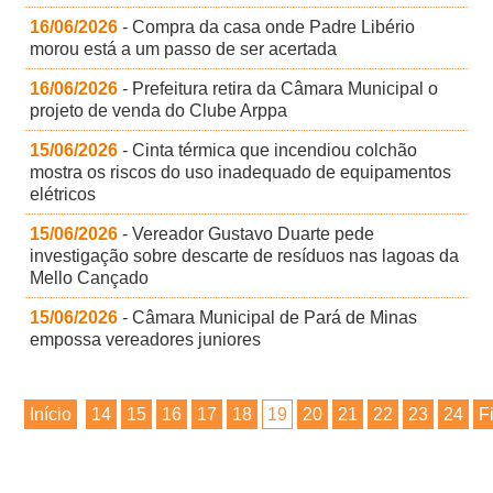
16/06/2026
- Compra da casa onde Padre Libério
morou está a um passo de ser acertada
16/06/2026
- Prefeitura retira da Câmara Municipal o
projeto de venda do Clube Arppa
15/06/2026
- Cinta térmica que incendiou colchão
mostra os riscos do uso inadequado de equipamentos
elétricos
15/06/2026
- Vereador Gustavo Duarte pede
investigação sobre descarte de resíduos nas lagoas da
Mello Cançado
15/06/2026
- Câmara Municipal de Pará de Minas
empossa vereadores juniores
Início
14
15
16
17
18
19
20
21
22
23
24
F