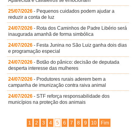
Aparecida e cavaleiros se emocionam
25/07/2026
- Pequenos cuidados podem ajudar a
reduzir a conta de luz
24/07/2026
- Rota dos Caminhos de Padre Libério será
inaugurada amanhã de forma simbólica
24/07/2026
- Festa Junina no São Luiz ganha dois dias
e programação especial
24/07/2026
- Botão do pânico: decisão de deputada
desperta interesse das mulheres
24/07/2026
- Produtores rurais aderem bem a
campanha de imunização contra raiva animal
24/07/2026
- STF reforça responsabilidade dos
municípios na proteção dos animais
1
2
3
4
5
6
7
8
9
10
Fim