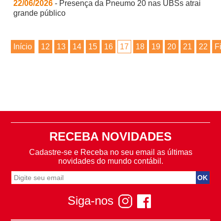
22/06/2026
- Presença da Pneumo 20 nas UBSs atrai
grande público
Início
12
13
14
15
16
17
18
19
20
21
22
F
RECEBA NOVIDADES
Cadastre-se e Receba no seu email as últimas
novidades do mundo contábil.
Siga-nos