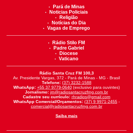
Pará de Minas
Noticias Policiais
Religião
Notícias do Dia
Vagas de Emprego
Rádio Stilo FM
Padre Gabriel
Diocese
Vaticano
Rádio Santa Cruz FM 100,3
Av. Presidente Vargas, 372 - Pará de Minas - MG - Brasil
Telefone:
(37) 3232-1588
WhatsApp:
+55 37 9779-0640
(exclusivo para ouvintes)
Jornalismo:
jm@radiosantacruzfmg.com.br
Cadastre seu currículo:
rhradios@gmail.com
WhatsApp Comercial/Orçamentos:
(37) 9 9971-2455
-
comercial@radiosantacruzfmg.com.br
Saiba mais