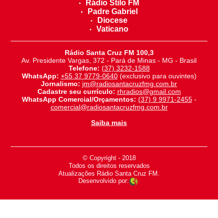
Rádio Stilo FM
Padre Gabriel
Diocese
Vaticano
Rádio Santa Cruz FM 100,3
Av. Presidente Vargas, 372 - Pará de Minas - MG - Brasil
Telefone:
(37) 3232-1588
WhatsApp:
+55 37 9779-0640
(exclusivo para ouvintes)
Jornalismo:
jm@radiosantacruzfmg.com.br
Cadastre seu currículo:
rhradios@gmail.com
WhatsApp Comercial/Orçamentos:
(37) 9 9971-2455
-
comercial@radiosantacruzfmg.com.br
Saiba mais
© Copyright - 2018
-
Todos os direitos reservados
-
Atualizações Rádio Santa Cruz FM.
Desenvolvido por: