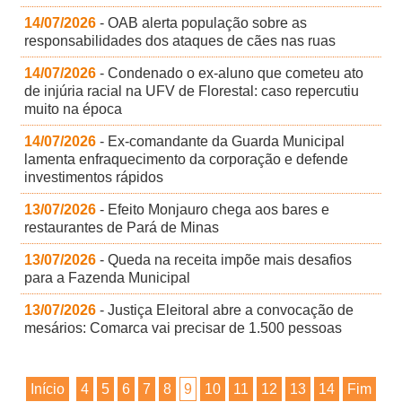
14/07/2026
- OAB alerta população sobre as
responsabilidades dos ataques de cães nas ruas
14/07/2026
- Condenado o ex-aluno que cometeu ato
de injúria racial na UFV de Florestal: caso repercutiu
muito na época
14/07/2026
- Ex-comandante da Guarda Municipal
lamenta enfraquecimento da corporação e defende
investimentos rápidos
13/07/2026
- Efeito Monjauro chega aos bares e
restaurantes de Pará de Minas
13/07/2026
- Queda na receita impõe mais desafios
para a Fazenda Municipal
13/07/2026
- Justiça Eleitoral abre a convocação de
mesários: Comarca vai precisar de 1.500 pessoas
Início
4
5
6
7
8
9
10
11
12
13
14
Fim