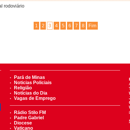
l rodoviário
1
2
3
4
5
6
7
8
Fim
Pará de Minas
Noticias Policiais
Religião
Notícias do Dia
Vagas de Emprego
Rádio Stilo FM
Padre Gabriel
Diocese
Vaticano