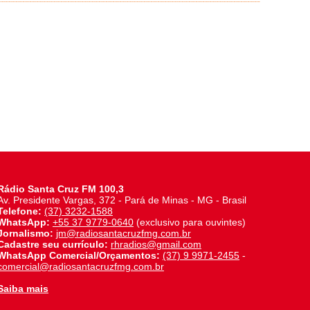
Rádio Santa Cruz FM 100,3
Av. Presidente Vargas, 372 - Pará de Minas - MG - Brasil
Telefone:
(37) 3232-1588
WhatsApp:
+55 37 9779-0640
(exclusivo para ouvintes)
Jornalismo:
jm@radiosantacruzfmg.com.br
Cadastre seu currículo:
rhradios@gmail.com
WhatsApp Comercial/Orçamentos:
(37) 9 9971-2455
-
comercial@radiosantacruzfmg.com.br
Saiba mais