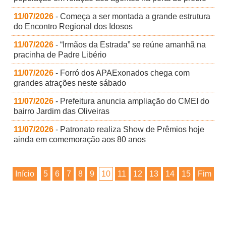
11/07/2026
- Começa a ser montada a grande estrutura
do Encontro Regional dos Idosos
11/07/2026
- “Irmãos da Estrada” se reúne amanhã na
pracinha de Padre Libério
11/07/2026
- Forró dos APAExonados chega com
grandes atrações neste sábado
11/07/2026
- Prefeitura anuncia ampliação do CMEI do
bairro Jardim das Oliveiras
11/07/2026
- Patronato realiza Show de Prêmios hoje
ainda em comemoração aos 80 anos
Início
5
6
7
8
9
10
11
12
13
14
15
Fim