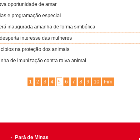
nova oportunidade de amar
dias e programação especial
erá inaugurada amanhã de forma simbólica
desperta interesse das mulheres
cípios na proteção dos animais
nha de imunização contra raiva animal
1
2
3
4
5
6
7
8
9
10
Fim
Pará de Minas