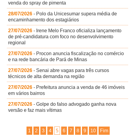
venda do spray de pimenta
28/07/2026
- Polo da Unicesumar supera média de
encaminhamento dos estagiários
27/07/2026
- Irene Melo Franco oficializa lançamento
de pré-candidatura com foco no desenvolvimento
regional
27/07/2026
- Procon anuncia fiscalização no comércio
e na rede bancária de Pará de Minas
27/07/2026
- Senai abre vagas para três cursos
técnicos de alta demanda na região
27/07/2026
- Prefeitura anuncia a venda de 46 imóveis
em vários bairros
27/07/2026
- Golpe do falso advogado ganha nova
versão e faz mais vítimas
1
2
3
4
5
6
7
8
9
10
Fim