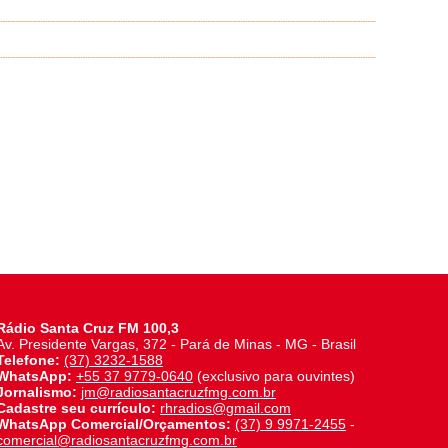
Rádio Santa Cruz FM 100,3
Av. Presidente Vargas, 372 - Pará de Minas - MG - Brasil
Telefone:
(37) 3232-1588
WhatsApp:
+55 37 9779-0640
(exclusivo para ouvintes)
Jornalismo:
jm@radiosantacruzfmg.com.br
Cadastre seu currículo:
rhradios@gmail.com
WhatsApp Comercial/Orçamentos:
(37) 9 9971-2455
-
comercial@radiosantacruzfmg.com.br