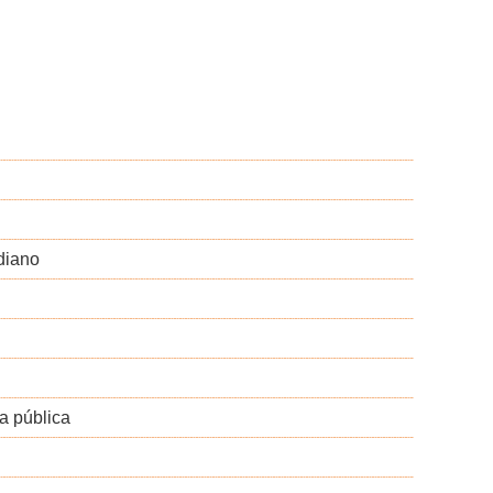
diano
a pública