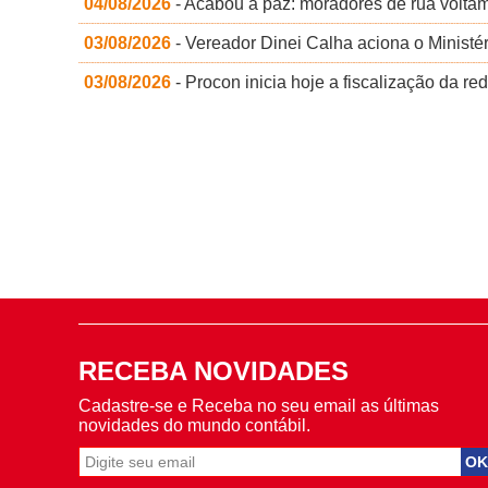
04/08/2026
- Acabou a paz: moradores de rua voltam
03/08/2026
- Vereador Dinei Calha aciona o Ministér
03/08/2026
- Procon inicia hoje a fiscalização da r
RECEBA NOVIDADES
Cadastre-se e Receba no seu email as últimas
novidades do mundo contábil.