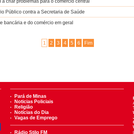
 a criar problemas para o comércio central
io Público contra a Secretaria de Saúde
ede bancária e do comércio em geral
1
2
3
4
5
6
Fim
Pará de Minas
Noticias Policiais
Religião
Notícias do Dia
Vagas de Emprego
Rádio Stilo FM