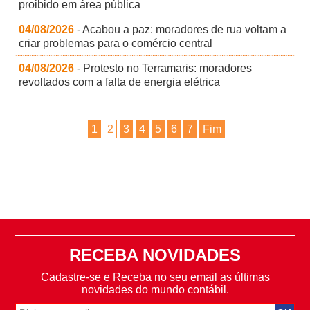
proibido em área pública
04/08/2026
- Acabou a paz: moradores de rua voltam a
criar problemas para o comércio central
04/08/2026
- Protesto no Terramaris: moradores
revoltados com a falta de energia elétrica
1
2
3
4
5
6
7
Fim
RECEBA NOVIDADES
Cadastre-se e Receba no seu email as últimas
novidades do mundo contábil.