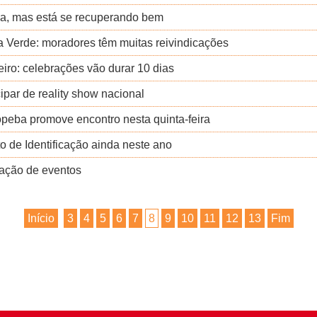
gia, mas está se recuperando bem
a Verde: moradores têm muitas reivindicações
eiro: celebrações vão durar 10 dias
ipar de reality show nacional
peba promove encontro nesta quinta-feira
 de Identificação ainda neste ano
zação de eventos
Início
3
4
5
6
7
8
9
10
11
12
13
Fim