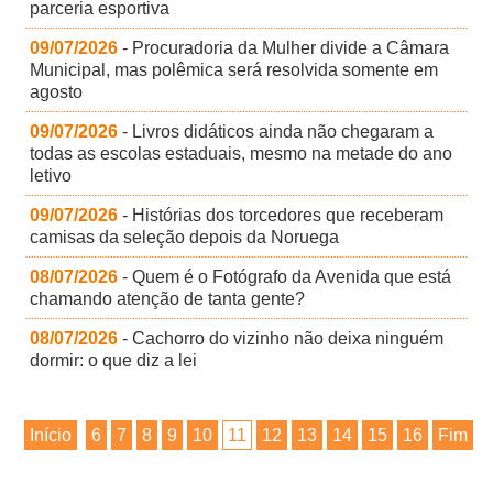
parceria esportiva
09/07/2026
- Procuradoria da Mulher divide a Câmara
Municipal, mas polêmica será resolvida somente em
agosto
09/07/2026
- Livros didáticos ainda não chegaram a
todas as escolas estaduais, mesmo na metade do ano
letivo
09/07/2026
- Histórias dos torcedores que receberam
camisas da seleção depois da Noruega
08/07/2026
- Quem é o Fotógrafo da Avenida que está
chamando atenção de tanta gente?
08/07/2026
- Cachorro do vizinho não deixa ninguém
dormir: o que diz a lei
Início
6
7
8
9
10
11
12
13
14
15
16
Fim