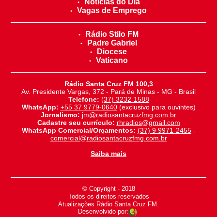
Notícias do Dia
Vagas de Emprego
Rádio Stilo FM
Padre Gabriel
Diocese
Vaticano
Rádio Santa Cruz FM 100,3
Av. Presidente Vargas, 372 - Pará de Minas - MG - Brasil
Telefone:
(37) 3232-1588
WhatsApp:
+55 37 9779-0640
(exclusivo para ouvintes)
Jornalismo:
jm@radiosantacruzfmg.com.br
Cadastre seu currículo:
rhradios@gmail.com
WhatsApp Comercial/Orçamentos:
(37) 9 9971-2455
-
comercial@radiosantacruzfmg.com.br
Saiba mais
© Copyright - 2018
-
Todos os direitos reservados
-
Atualizações Rádio Santa Cruz FM.
Desenvolvido por: