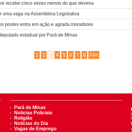
dor recebe cinco vezes menos do que deveria
r uma vaga na Assembleia Legislativa
 nos postes entra em ação e agrada moradores
a deputado estadual por Pará de Minas
1
2
3
4
5
6
7
8
Fim
Pará de Minas
Noticias Policiais
Religião
Notícias do Dia
Vagas de Emprego