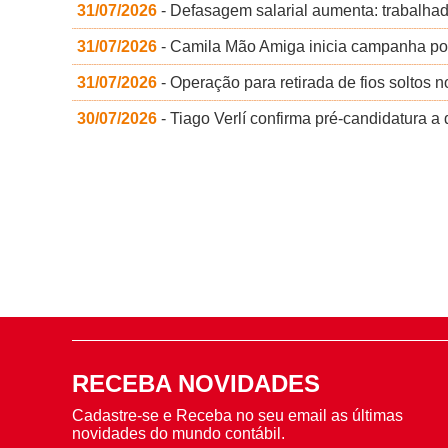
31/07/2026
- Defasagem salarial aumenta: trabalha
31/07/2026
- Camila Mão Amiga inicia campanha po
31/07/2026
- Operação para retirada de fios soltos
30/07/2026
- Tiago Verlí confirma pré-candidatura 
RECEBA NOVIDADES
Cadastre-se e Receba no seu email as últimas
novidades do mundo contábil.