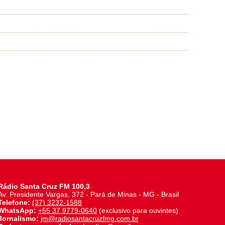
Rádio Santa Cruz FM 100,3
Av. Presidente Vargas, 372 - Pará de Minas - MG - Brasil
Telefone:
(37) 3232-1588
WhatsApp:
+55 37 9779-0640
(exclusivo para ouvintes)
Jornalismo:
jm@radiosantacruzfmg.com.br