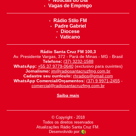
Notícias do Dia
Vagas de Emprego
Rádio Stilo FM
Padre Gabriel
Diocese
Vaticano
Rádio Santa Cruz FM 100,3
Av. Presidente Vargas, 372 - Pará de Minas - MG - Brasil
Telefone:
(37) 3232-1588
WhatsApp:
+55 37 9779-0640
(exclusivo para ouvintes)
Jornalismo:
jm@radiosantacruzfmg.com.br
Cadastre seu currículo:
rhradios@gmail.com
WhatsApp Comercial/Orçamentos:
(37) 9 9971-2455
-
comercial@radiosantacruzfmg.com.br
Saiba mais
© Copyright - 2018
-
Todos os direitos reservados
-
Atualizações Rádio Santa Cruz FM.
Desenvolvido por: