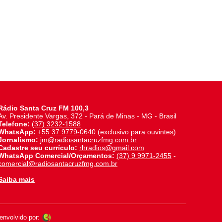
Rádio Santa Cruz FM 100,3
Av. Presidente Vargas, 372 - Pará de Minas - MG - Brasil
Telefone:
(37) 3232-1588
WhatsApp:
+55 37 9779-0640
(exclusivo para ouvintes)
Jornalismo:
jm@radiosantacruzfmg.com.br
Cadastre seu currículo:
rhradios@gmail.com
WhatsApp Comercial/Orçamentos:
(37) 9 9971-2455
-
comercial@radiosantacruzfmg.com.br
Saiba mais
nvolvido por: