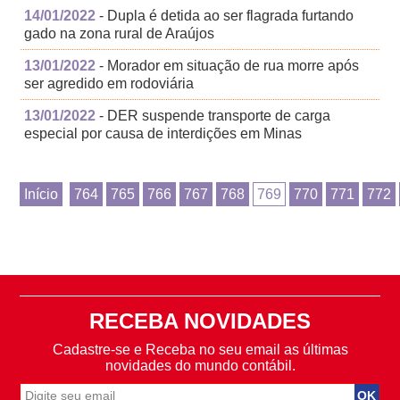
14/01/2022
- Dupla é detida ao ser flagrada furtando
gado na zona rural de Araújos
13/01/2022
- Morador em situação de rua morre após
ser agredido em rodoviária
13/01/2022
- DER suspende transporte de carga
especial por causa de interdições em Minas
Início
764
765
766
767
768
769
770
771
772
RECEBA NOVIDADES
Cadastre-se e Receba no seu email as últimas
novidades do mundo contábil.