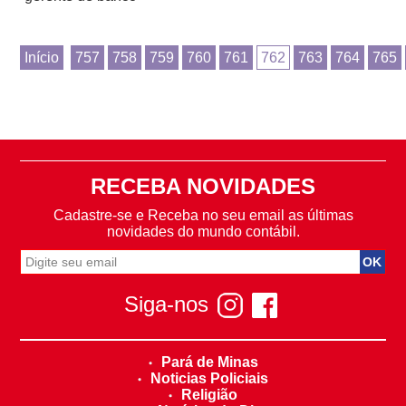
Início
757
758
759
760
761
762
763
764
765
RECEBA NOVIDADES
Cadastre-se e Receba no seu email as últimas
novidades do mundo contábil.
Siga-nos
Pará de Minas
Noticias Policiais
Religião