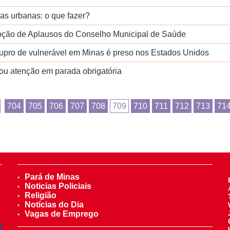
as urbanas: o que fazer?
Moção de Aplausos do Conselho Municipal de Saúde
tupro de vulnerável em Minas é preso nos Estados Unidos
tou atenção em parada obrigatória
704
705
706
707
708
709
710
711
712
713
71
Pará de Minas
Noticias Policiais
Religião
Notícias do Dia
Vagas de Emprego