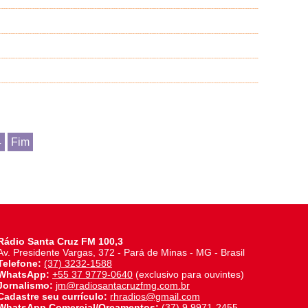
4
Fim
Rádio Santa Cruz FM 100,3
Av. Presidente Vargas, 372 - Pará de Minas - MG - Brasil
Telefone:
(37) 3232-1588
WhatsApp:
+55 37 9779-0640
(exclusivo para ouvintes)
Jornalismo:
jm@radiosantacruzfmg.com.br
Cadastre seu currículo:
rhradios@gmail.com
WhatsApp Comercial/Orçamentos:
(37) 9 9971-2455
-