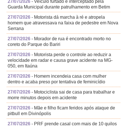
27/07/2026
- Veículo furtado é interceptado pela
Guarda Municipal durante patrulhamento em Betim
27/07/2026
- Motorista dá marcha à ré e atropela
homem que atravessava na faixa de pedestre em Nova
Serrana
27/07/2026
- Morador de rua é encontrado morto no
coreto do Parque do Bariri
27/07/2026
- Motorista perde o controle ao reduzir a
velocidade em radar e causa grave acidente na MG-
050, em Itaúna
27/07/2026
- Homem incendeia casa com mulher
dentro e acaba preso por tentativa de feminicídio
27/07/2026
- Motociclista sai de casa para trabalhar e
morre minutos depois em acidente
27/07/2026
- Mãe e filho ficam feridos após ataque de
pitbull em Divinópolis
27/07/2026
- PRF prende casal com mais de 10 quilos