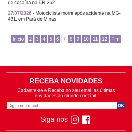
de cocaína na BR-262
27/07/2026
- Motociclista morre após acidente na MG-
431, em Pará de Minas
Início
2
3
4
5
6
7
8
9
10
11
12
Fim
RECEBA NOVIDADES
Cadastre-se e Receba no seu email as últimas
novidades do mundo contábil.
Siga-nos