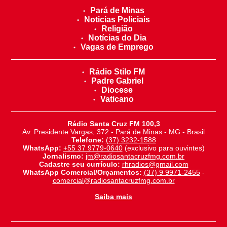
Pará de Minas
Noticias Policiais
Religião
Notícias do Dia
Vagas de Emprego
Rádio Stilo FM
Padre Gabriel
Diocese
Vaticano
Rádio Santa Cruz FM 100,3
Av. Presidente Vargas, 372 - Pará de Minas - MG - Brasil
Telefone:
(37) 3232-1588
WhatsApp:
+55 37 9779-0640
(exclusivo para ouvintes)
Jornalismo:
jm@radiosantacruzfmg.com.br
Cadastre seu currículo:
rhradios@gmail.com
WhatsApp Comercial/Orçamentos:
(37) 9 9971-2455
-
comercial@radiosantacruzfmg.com.br
Saiba mais