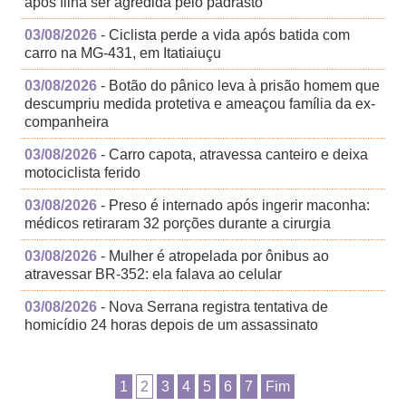
após filha ser agredida pelo padrasto
03/08/2026
- Ciclista perde a vida após batida com
carro na MG-431, em Itatiaiuçu
03/08/2026
- Botão do pânico leva à prisão homem que
descumpriu medida protetiva e ameaçou família da ex-
companheira
03/08/2026
- Carro capota, atravessa canteiro e deixa
motociclista ferido
03/08/2026
- Preso é internado após ingerir maconha:
médicos retiraram 32 porções durante a cirurgia
03/08/2026
- Mulher é atropelada por ônibus ao
atravessar BR-352: ela falava ao celular
03/08/2026
- Nova Serrana registra tentativa de
homicídio 24 horas depois de um assassinato
1
2
3
4
5
6
7
Fim