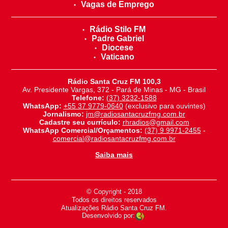
Vagas de Emprego
Rádio Stilo FM
Padre Gabriel
Diocese
Vaticano
Rádio Santa Cruz FM 100,3
Av. Presidente Vargas, 372 - Pará de Minas - MG - Brasil
Telefone:
(37) 3232-1588
WhatsApp:
+55 37 9779-0640
(exclusivo para ouvintes)
Jornalismo:
jm@radiosantacruzfmg.com.br
Cadastre seu currículo:
rhradios@gmail.com
WhatsApp Comercial/Orçamentos:
(37) 9 9971-2455
-
comercial@radiosantacruzfmg.com.br
Saiba mais
© Copyright - 2018
-
Todos os direitos reservados
-
Atualizações Rádio Santa Cruz FM.
Desenvolvido por: