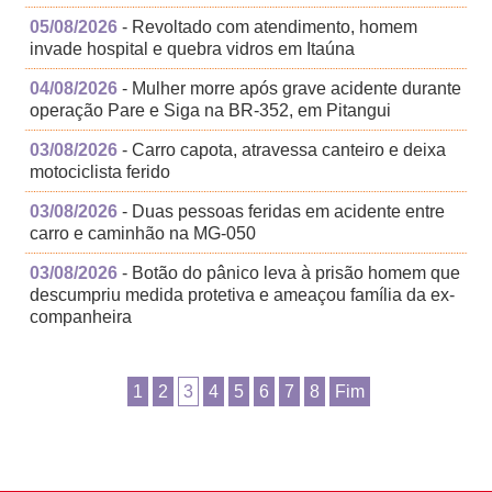
05/08/2026
- Revoltado com atendimento, homem
invade hospital e quebra vidros em Itaúna
04/08/2026
- Mulher morre após grave acidente durante
operação Pare e Siga na BR-352, em Pitangui
03/08/2026
- Carro capota, atravessa canteiro e deixa
motociclista ferido
03/08/2026
- Duas pessoas feridas em acidente entre
carro e caminhão na MG-050
03/08/2026
- Botão do pânico leva à prisão homem que
descumpriu medida protetiva e ameaçou família da ex-
companheira
1
2
3
4
5
6
7
8
Fim