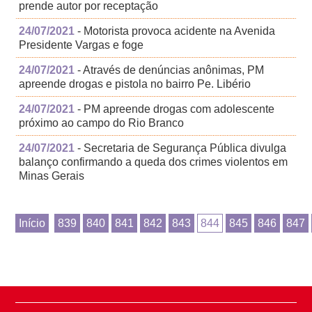
prende autor por receptação
24/07/2021
- Motorista provoca acidente na Avenida
Presidente Vargas e foge
24/07/2021
- Através de denúncias anônimas, PM
apreende drogas e pistola no bairro Pe. Libério
24/07/2021
- PM apreende drogas com adolescente
próximo ao campo do Rio Branco
24/07/2021
- Secretaria de Segurança Pública divulga
balanço confirmando a queda dos crimes violentos em
Minas Gerais
Início
839
840
841
842
843
844
845
846
847