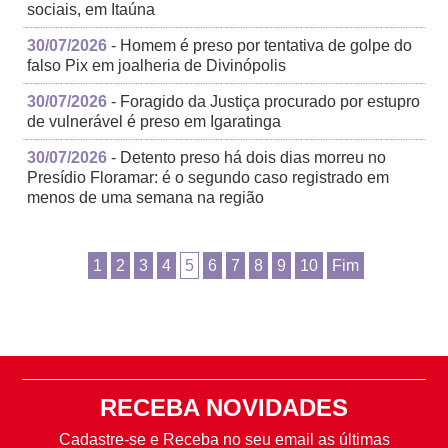
sociais, em Itaúna
30/07/2026
- Homem é preso por tentativa de golpe do
falso Pix em joalheria de Divinópolis
30/07/2026
- Foragido da Justiça procurado por estupro
de vulnerável é preso em Igaratinga
30/07/2026
- Detento preso há dois dias morreu no
Presídio Floramar: é o segundo caso registrado em
menos de uma semana na região
1
2
3
4
5
6
7
8
9
10
Fim
RECEBA NOVIDADES
Cadastre-se e Receba no seu email as últimas