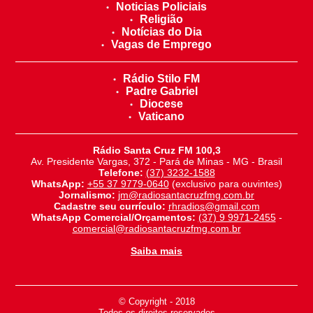
Noticias Policiais
Religião
Notícias do Dia
Vagas de Emprego
Rádio Stilo FM
Padre Gabriel
Diocese
Vaticano
Rádio Santa Cruz FM 100,3
Av. Presidente Vargas, 372 - Pará de Minas - MG - Brasil
Telefone:
(37) 3232-1588
WhatsApp:
+55 37 9779-0640
(exclusivo para ouvintes)
Jornalismo:
jm@radiosantacruzfmg.com.br
Cadastre seu currículo:
rhradios@gmail.com
WhatsApp Comercial/Orçamentos:
(37) 9 9971-2455
-
comercial@radiosantacruzfmg.com.br
Saiba mais
© Copyright - 2018
-
Todos os direitos reservados