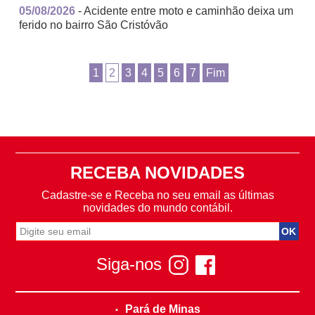
05/08/2026
- Acidente entre moto e caminhão deixa um
ferido no bairro São Cristóvão
1
2
3
4
5
6
7
Fim
RECEBA NOVIDADES
Cadastre-se e Receba no seu email as últimas
novidades do mundo contábil.
Siga-nos
Pará de Minas