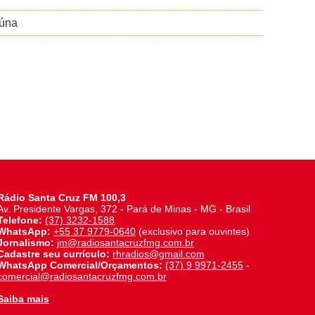
aúna
Rádio Santa Cruz FM 100,3
Av. Presidente Vargas, 372 - Pará de Minas - MG - Brasil
Telefone:
(37) 3232-1588
WhatsApp:
+55 37 9779-0640
(exclusivo para ouvintes)
Jornalismo:
jm@radiosantacruzfmg.com.br
Cadastre seu currículo:
rhradios@gmail.com
WhatsApp Comercial/Orçamentos:
(37) 9 9971-2455
-
comercial@radiosantacruzfmg.com.br
Saiba mais