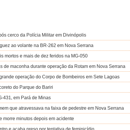
ós cerco da Polícia Militar em Divinópolis
riaguez ao volante na BR-262 em Nova Serrana
ois mortos e mais de dez feridos na MG-050
as de maconha durante operação da Rotam em Nova Serrana
a grande operação do Corpo de Bombeiros em Sete Lagoas
coreto do Parque do Bariri
MG-431, em Pará de Minas
homem que atravessava na faixa de pedestre em Nova Serrana
r e morre minutos depois em acidente
o e acaba preso por tentativa de feminicídio