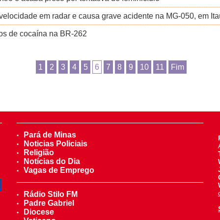
 a velocidade em radar e causa grave acidente na MG-050, em It
los de cocaína na BR-262
1
2
3
4
5
6
7
8
9
10
11
Fim
Pará de Minas
Noticias Policiais
Religião
Notícias do Dia
Vagas de Emprego
Rádio Stilo FM
Padre Gabriel
Diocese