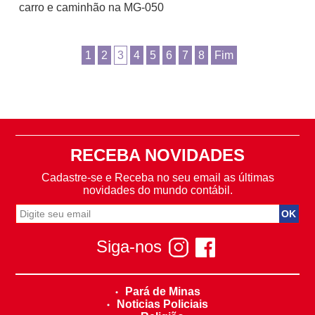
carro e caminhão na MG-050
1
2
3
4
5
6
7
8
Fim
RECEBA NOVIDADES
Cadastre-se e Receba no seu email as últimas
novidades do mundo contábil.
Siga-nos
Pará de Minas
Noticias Policiais