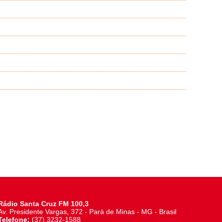
Rádio Santa Cruz FM 100,3
Av. Presidente Vargas, 372 - Pará de Minas - MG - Brasil
Telefone:
(37) 3232-1588