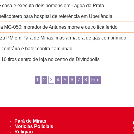
de casa e executa dois homens em Lagoa da Prata
helicóptero para hospital de referência em Uberlândia
a MG-050; morador de Antunes morre e outro fica ferido
za PM em Pará de Minas, mas arma era de gás comprimido
a contrária e bater contra caminhão
 tiros dentro de loja no centro de Divinópolis
1
2
3
4
5
6
7
8
Fim
Pará de Minas
Noticias Policiais
Religião