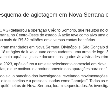
m esquema de agiotagem em Nova Serrana e
s (PCMG) deflagrou a operação Crédito Sombrio, que resultou n
rrana, no Centro-Oeste do estado. A ação teve como alvo uma 
ou mais de R$ 32 milhões em diversas contas bancárias.
umpriram mandados em Nova Serrana, Divinópolis, São Gonçalo
18 relógios de luxo, quatro computadores, uma arma de fogo, 34
a moto aquática, joias e documentos ligados às atividades crim
e 2023, após o furto a um estabelecimento comercial em Nova S
rias, o que motivou o aprofundamento das apurações para confi
do sigilo bancário dos investigados, revelando movimentações 
a oito suspeitos e a pessoas usadas como “laranjas”. Todas as 
6 quilômetros de Nova Serrana, foram sequestrados. As inves