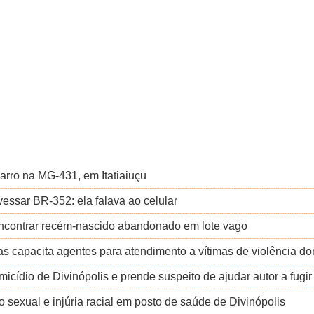
carro na MG-431, em Itatiaiuçu
vessar BR-352: ela falava ao celular
encontrar recém-nascido abandonado em lote vago
as capacita agentes para atendimento a vítimas de violência d
cídio de Divinópolis e prende suspeito de ajudar autor a fugir
exual e injúria racial em posto de saúde de Divinópolis