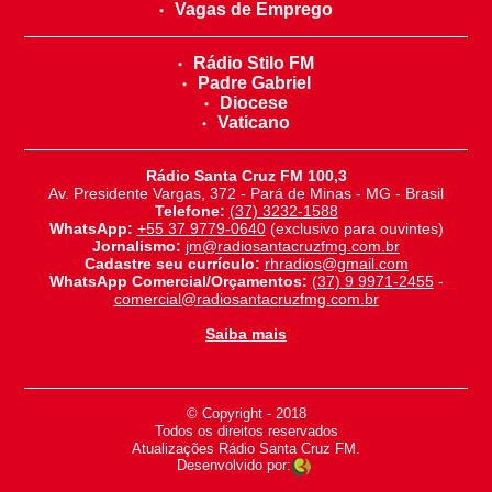
Vagas de Emprego
Rádio Stilo FM
Padre Gabriel
Diocese
Vaticano
Rádio Santa Cruz FM 100,3
Av. Presidente Vargas, 372 - Pará de Minas - MG - Brasil
Telefone:
(37) 3232-1588
WhatsApp:
+55 37 9779-0640
(exclusivo para ouvintes)
Jornalismo:
jm@radiosantacruzfmg.com.br
Cadastre seu currículo:
rhradios@gmail.com
WhatsApp Comercial/Orçamentos:
(37) 9 9971-2455
-
comercial@radiosantacruzfmg.com.br
Saiba mais
© Copyright - 2018
-
Todos os direitos reservados
-
Atualizações Rádio Santa Cruz FM.
Desenvolvido por: