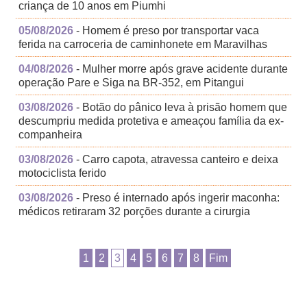
criança de 10 anos em Piumhi
05/08/2026
- Homem é preso por transportar vaca
ferida na carroceria de caminhonete em Maravilhas
04/08/2026
- Mulher morre após grave acidente durante
operação Pare e Siga na BR-352, em Pitangui
03/08/2026
- Botão do pânico leva à prisão homem que
descumpriu medida protetiva e ameaçou família da ex-
companheira
03/08/2026
- Carro capota, atravessa canteiro e deixa
motociclista ferido
03/08/2026
- Preso é internado após ingerir maconha:
médicos retiraram 32 porções durante a cirurgia
1
2
3
4
5
6
7
8
Fim