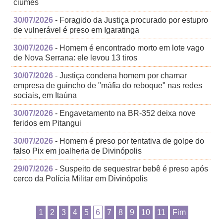
ciúmes
30/07/2026
- Foragido da Justiça procurado por estupro
de vulnerável é preso em Igaratinga
30/07/2026
- Homem é encontrado morto em lote vago
de Nova Serrana: ele levou 13 tiros
30/07/2026
- Justiça condena homem por chamar
empresa de guincho de "máfia do reboque" nas redes
sociais, em Itaúna
30/07/2026
- Engavetamento na BR-352 deixa nove
feridos em Pitangui
30/07/2026
- Homem é preso por tentativa de golpe do
falso Pix em joalheria de Divinópolis
29/07/2026
- Suspeito de sequestrar bebê é preso após
cerco da Polícia Militar em Divinópolis
1
2
3
4
5
6
7
8
9
10
11
Fim